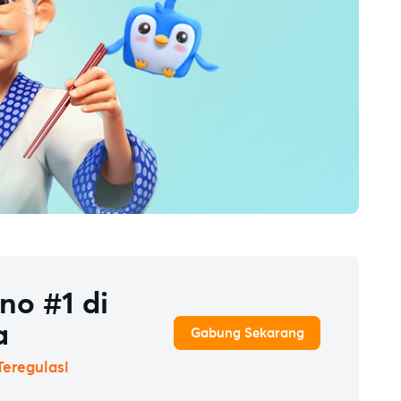
no #1 di
a
Gabung Sekarang
Teregulasi