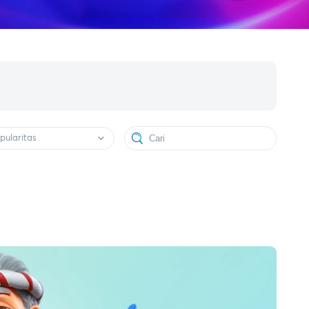
pularitas