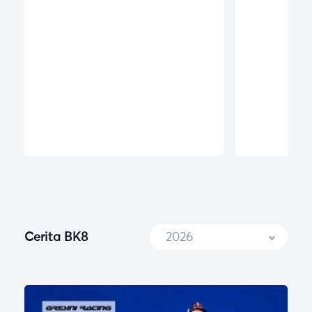
Cerita BK8
2026