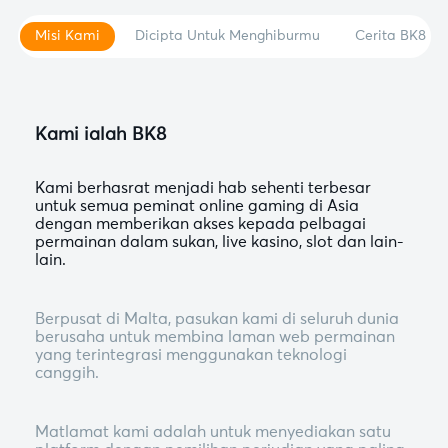
Misi Kami
Dicipta Untuk Menghiburmu
Cerita BK8
Kami ialah BK8
Kami berhasrat menjadi hab sehenti terbesar
untuk semua peminat online gaming di Asia
dengan memberikan akses kepada pelbagai
permainan dalam sukan, live kasino, slot dan lain-
lain.
Berpusat di Malta, pasukan kami di seluruh dunia
berusaha untuk membina laman web permainan
yang terintegrasi menggunakan teknologi
canggih.
Matlamat kami adalah untuk menyediakan satu