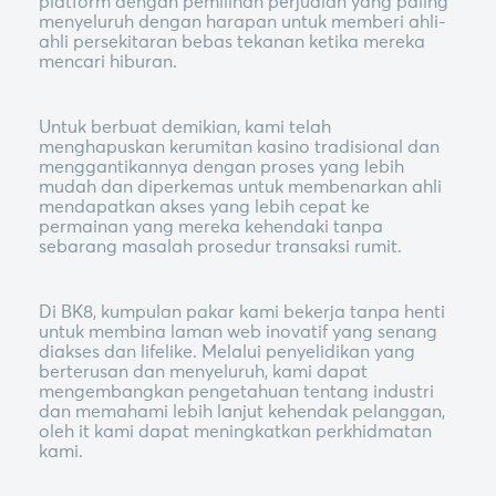
platform dengan pemilihan perjudian yang paling
menyeluruh dengan harapan untuk memberi ahli-
ahli persekitaran bebas tekanan ketika mereka
mencari hiburan.
Untuk berbuat demikian, kami telah
menghapuskan kerumitan kasino tradisional dan
menggantikannya dengan proses yang lebih
mudah dan diperkemas untuk membenarkan ahli
mendapatkan akses yang lebih cepat ke
permainan yang mereka kehendaki tanpa
sebarang masalah prosedur transaksi rumit.
Di BK8, kumpulan pakar kami bekerja tanpa henti
untuk membina laman web inovatif yang senang
diakses dan lifelike. Melalui penyelidikan yang
berterusan dan menyeluruh, kami dapat
mengembangkan pengetahuan tentang industri
dan memahami lebih lanjut kehendak pelanggan,
oleh it kami dapat meningkatkan perkhidmatan
kami.