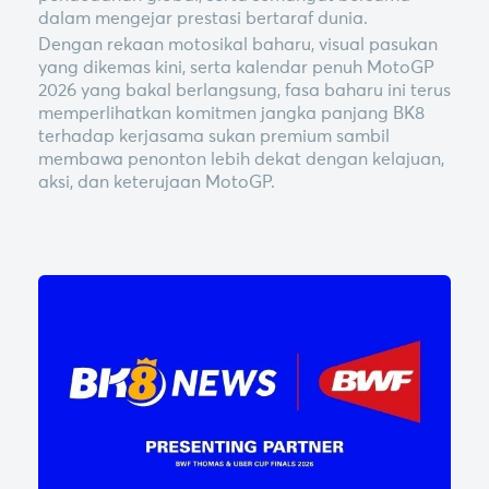
dalam mengejar prestasi bertaraf dunia.
Dengan rekaan motosikal baharu, visual pasukan
yang dikemas kini, serta kalendar penuh MotoGP
2026 yang bakal berlangsung, fasa baharu ini terus
memperlihatkan komitmen jangka panjang BK8
terhadap kerjasama sukan premium sambil
membawa penonton lebih dekat dengan kelajuan,
aksi, dan keterujaan MotoGP.