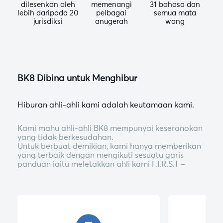
dilesenkan oleh
memenangi
31 bahasa dan
lebih daripada 20
pelbagai
semua mata
jurisdiksi
anugerah
wang
BK8 Dibina untuk Menghibur
Hiburan ahli-ahli kami adalah keutamaan kami.
Kami mahu ahli-ahli BK8 mempunyai keseronokan
yang tidak berkesudahan.
Untuk berbuat demikian, kami hanya memberikan
yang terbaik dengan mengikuti sesuatu garis
panduan iaitu meletakkan ahli kami F.I.R.S.T –