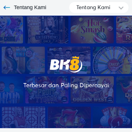
Tentang Kami
Tentang Kami
Terbesar dan Paling Dipercayai