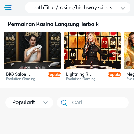
pathTitle./casino/highway-kings
Permainan Kasino Langsung Terbaik
Popular
Popular
BK8 Salon Prive Baccarat
Lightning Roulette
Meg
Evolution Gaming
Evolution Gaming
Evol
Populariti