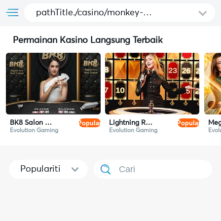
pathTitle./casino/monkey-
thunderbolt
Permainan Kasino Langsung Terbaik
Popular
Popular
BK8 Salon Prive Baccarat
Lightning Roulette
Meg
Evolution Gaming
Evolution Gaming
Evol
Populariti