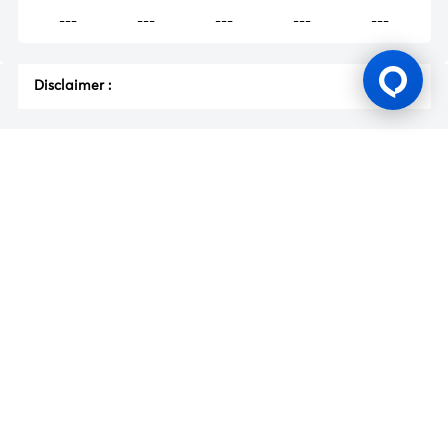
---
---
---
---
---
Disclaimer
:
Lesen Permainan
BK8 diuruskan oleh Mettlemind Tech Ltd., nombor pendaftaran:
15779, dengan alamat berdaftar di Hamchako, Mutsamudu,
Pulau Autonomi Anjouan, Kesatuan Comoros. BK8 berlesen dan
dikawal selia oleh Kerajaan Pulau Autonomi Anjouan, Kesatuan
Comoros dan beroperasi dengan Lesen No.: ALSI-202504032-
FI2. BK8 telah mematuhi semua keperluan peraturan dan