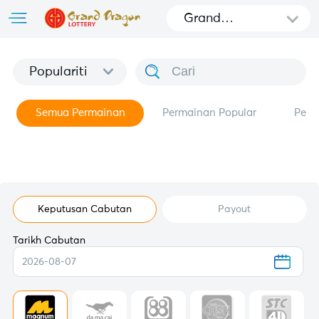
Grand
Dragon
Populariti
Semua Permainan
Permainan Popular
Perm
Keputusan Cabutan
Payout
Tarikh Cabutan
2026-08-07