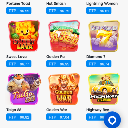
Fortune Toad
Hot Smash
Lightning Woman
RTP
96.55
RTP
96.75
RTP
96.81
Sweet Lava
Golden Fa
Diamond 7
RTP
96.77
RTP
96.95
RTP
96.74
Taiga 88
Golden War
Highway Bee
RTP
96.82
RTP
97.04
RTP
96.83