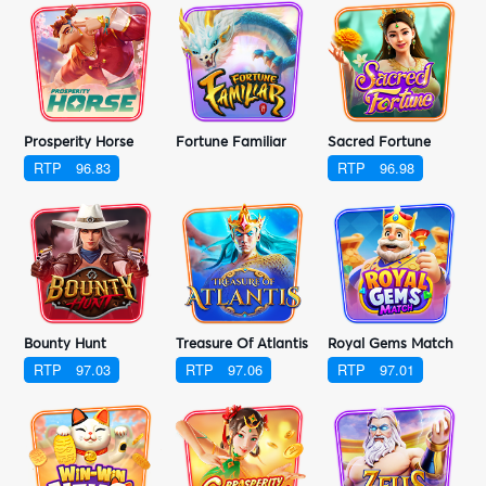
Prosperity Horse
Fortune Familiar
Sacred Fortune
RTP
96.83
RTP
96.98
Bounty Hunt
Treasure Of Atlantis
Royal Gems Match
RTP
97.03
RTP
97.06
RTP
97.01