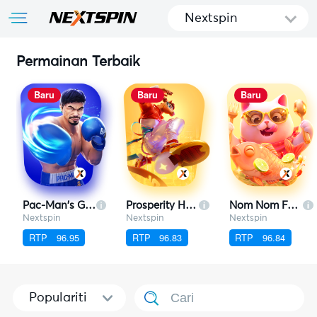
Nextspin
Permainan Terbaik
Baru
Baru
Baru
Pac-Man's Glory
Prosperity Horse
Nom Nom Fat Cat
Nextspin
Nextspin
Nextspin
RTP
96.95
RTP
96.83
RTP
96.84
Populariti