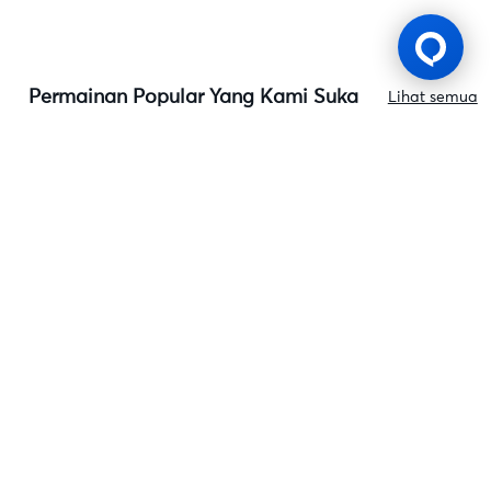
Permainan Popular Yang Kami Suka
Lihat semua
Popular
Pac-Man's Glory
Nextspin
RTP
96.95
Popular
BK8 Gates of Olympus 1000
Pragmatic
Pragmat
RTP
96.5
RTP
97
Permainan Kasino Langsung Terbaik
Lihat semua