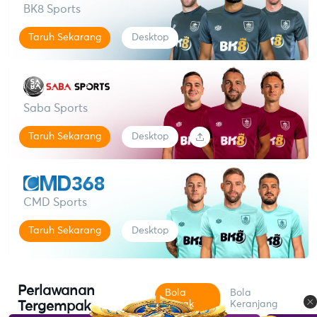
BK8 Sports
Taruh Sekarang
Desktop
Saba Sports
Taruh Sekarang
Desktop
CMD Sports
Taruh Sekarang
Desktop
Perlawanan
Bola
Bola
Tergempak
Sepak
Keranjang​