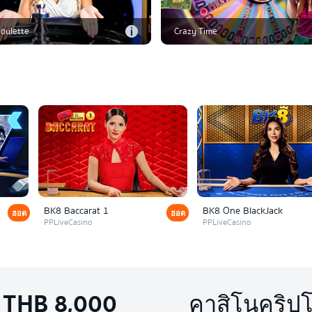
Roulette
Crazy Time
2,018,135.00
l**6*
6,417,509.00
t*r*5**
9,383,532.00
*1*
6,255,883.00
eh***w
1,893,176.00
*c**d*
423,077.00
**r*o*
BK8 One BlackJack
BK8 Roulette
ฮอต
ฮอต
PPLiveCasino
PPLiveCasino
1,188,981.00
ra*sy*s
658,183.00
r*x
9,066,101.00
at**rt*n
THB 8,000
คาสิโนคริปโ
9,513,672.00
r*s*y