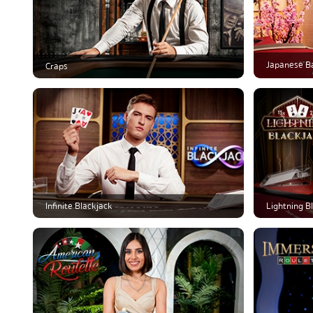
Evolution Gaming / Baccarat
y**y*
Allbet / Baccarat
m**r*
Japanese B
Craps
Allbet / Baccarat
k*t*5
AE Casino / Baccarat
*u*e*
SA Gaming / Baccarat
**a*k
Evolution Gaming / Roulette
**i*t
Infinite Blackjack
Lightning B
Evolution Gaming / Baccarat
o*wo*
SA Gaming / Dragon Tiger
*o*h*
Evolution Gaming / Roulette
m*le*
Dream Gaming E8 /Baccarat
**ah*