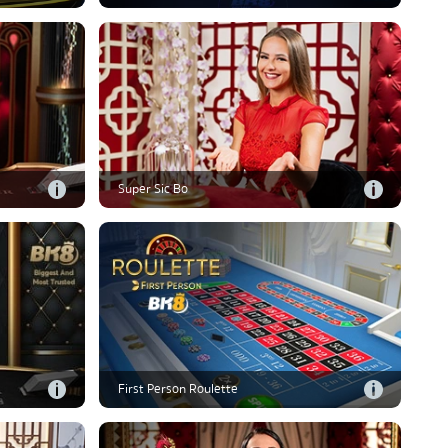
Super Sic Bo
First Person Roulette