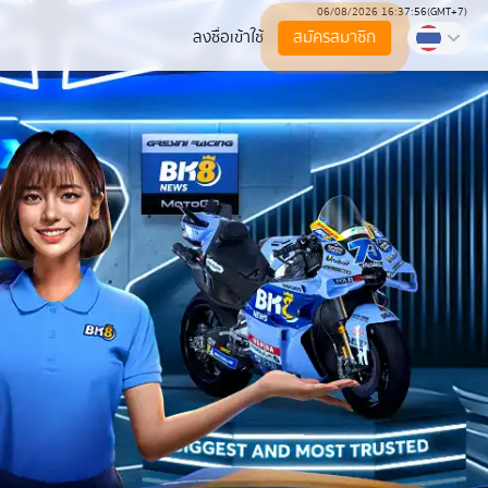
06/08/2026 16:37:58
(
GMT+7
)
ลงชื่อเข้าใช้
สมัครสมาชิก