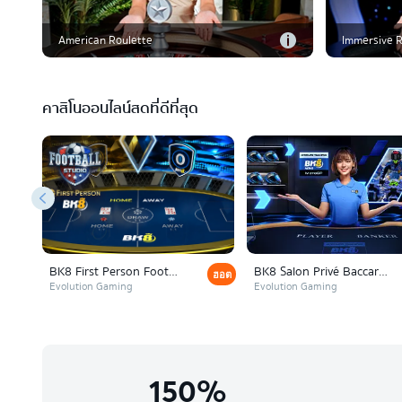
American Roulette
Immersive 
Dream Gaming E8 /Baccarat
t**m*
EBET / Baccarat
**o**
คาสิโนออนไลน์สดที่ดีที่สุด
SA Gaming / SIC BO
c*c*u
SA Gaming / Baccarat
c*ai*
Evolution Gaming / Roulette
*o*d*
Allbet / Baccarat
m*b**
BK8 Salon Privé Baccarat 2
BK8 Baccarat 1
ฮอต
ฮอต
Evolution Gaming
PPLiveCasino
AE Casino / Baccarat
p*nd*
Allbet / Baccarat
*a*b*
AE Casino / Baccarat
a*li**
150%
AE Casino / Baccarat
*e*t*