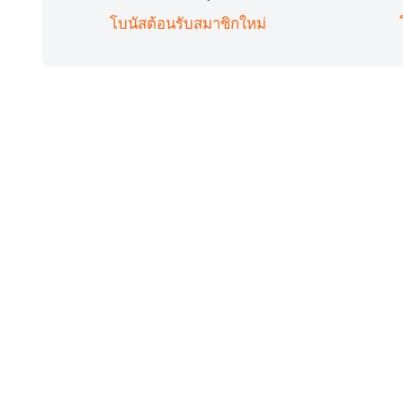
โบนัสต้อนรับสมาชิกใหม่
Evolution Gaming / Roulette
*i*o*
Dream Gaming E8 /Baccarat
m*h*h
Evolution Gaming / Roulette
*a**g
SA Gaming / SIC BO
w*w**
Evolution Gaming / Roulette
***a*
Allbet / Baccarat
y*n**
SA Gaming / SIC BO
**s*ki
AE Casino / Baccarat
***u*
Allbet / Baccarat
t*a*t
AE Casino / Baccarat
s*n**