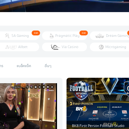
ฮอต
ฮอต
SA Gaming
Pragmatic Play
Dream Gamin
2,954,514.00
*1**5
Allbet
Via Casino
Microgaming
6,737,839.00
*o*l**w
งกร
แบล็คแจ็ค
อื่นๆ
5,225,071.00
*a*m*
9,165,407.00
87*3
1,102,866.00
r*
8,098,934.00
81
3,441,498.00
ur*12*
BK8 First Person Football Studio