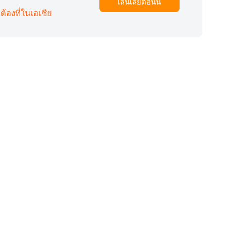
เล่นเลยตอนนี้
ต้องที่ในเอเชีย