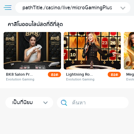
pathTitle./casino/live/microGamingPlus
คาสิโนออนไลน์สดที่ดีที่สุด
BK8 Salon Prive Baccarat
Lightning Roulette
Meg
ฮอต
ฮอต
Evolution Gaming
Evolution Gaming
Evol
เป็นที่นิยม