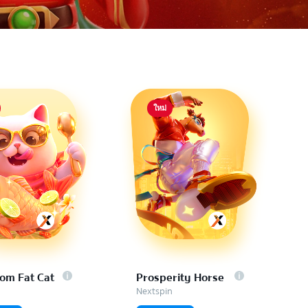
ใหม่
om Fat Cat
Prosperity Horse
n
Nextspin