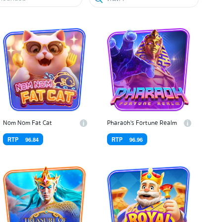
Nom Nom Fat Cat
Pharaoh's Fortune Realm
RTP
96.84
RTP
96.96