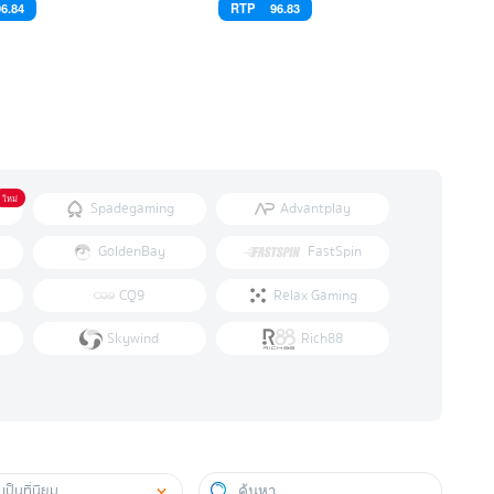
96.84
RTP
96.83
ใหม่
Spadegaming
Advantplay
GoldenBay
FastSpin
CQ9
Relax Gaming
Skywind
Rich88
เป็นที่นิยม