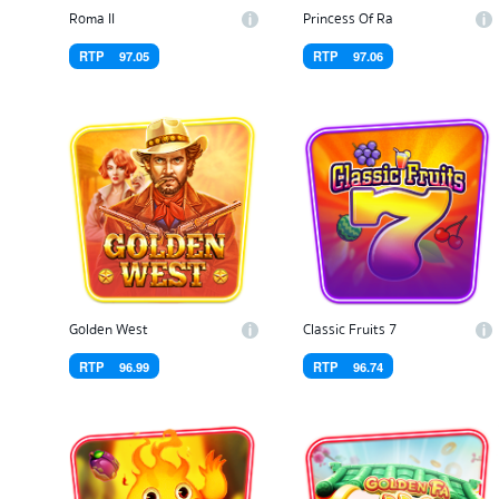
Roma II
Princess Of Ra
RTP
97.05
RTP
97.06
Golden West
Classic Fruits 7
RTP
96.99
RTP
96.74