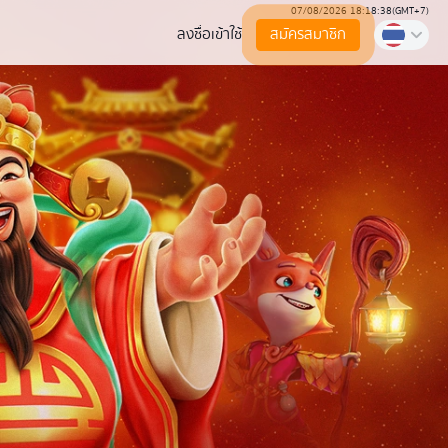
07/08/2026 18:18:40
(
GMT+7
)
ลงชื่อเข้าใช้
สมัครสมาชิก