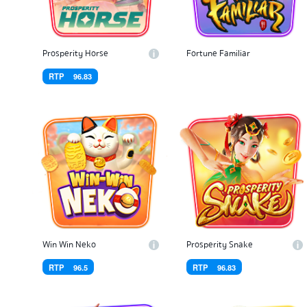
Prosperity Horse
Fortune Familiar
RTP
96.83
Win Win Neko
Prosperity Snake
RTP
96.5
RTP
96.83