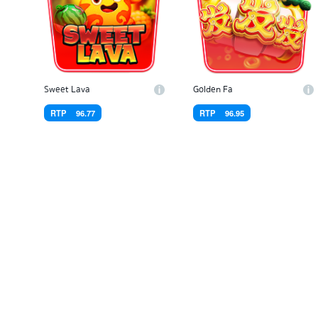
Sweet Lava
Golden Fa
RTP
96.77
RTP
96.95
ดาวน์โหลดแอป
เล่นได้ทุกที่ ทุกเวลา