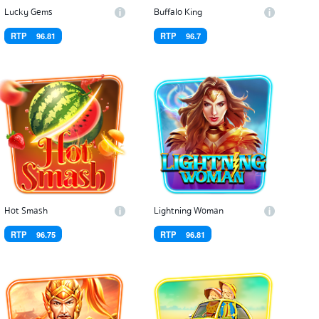
Lucky Gems
Buffalo King
RTP
96.81
RTP
96.7
Hot Smash
Lightning Woman
RTP
96.75
RTP
96.81