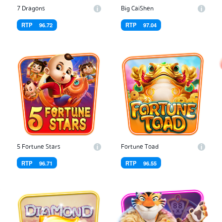
7 Dragons
Big CaiShen
RTP
96.72
RTP
97.04
5 Fortune Stars
Fortune Toad
RTP
96.71
RTP
96.55