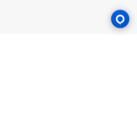
游戏许可证
BK8 由 Mettlemind Tech Ltd.（注册号：15779）运营，注册地址
位于科摩罗联盟安茹安自治岛穆察穆都市Hamchako区。BK8持有
科摩罗联盟安茹安自治岛政府颁发的合法牌照（许可证号：ALSI-
202504032-FI2），并受其监管。BK8已通过全部监管合规审查，
获得法律授权可开展一切机会游戏与投注活动。