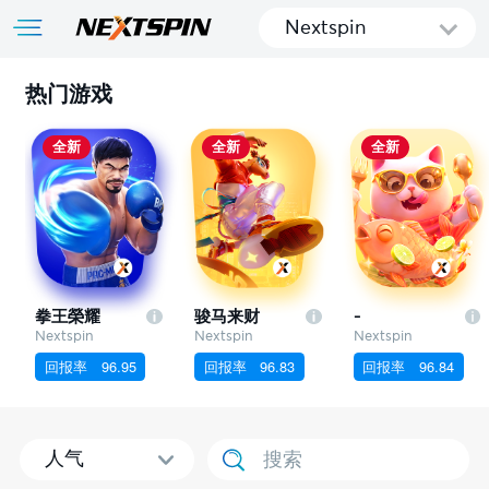
Nextspin
热门游戏
全新
全新
全新
拳王榮耀
骏马来财
-
Nextspin
Nextspin
Nextspin
回报率
96.95
回报率
96.83
回报率
96.84
人气