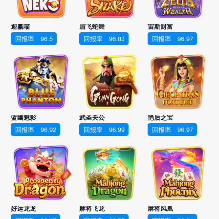
迎赢喵
眉飞蛇舞
宙斯财富
回报率
96.5
回报率
96.83
回报率
96.97
蓝幽魅影
武圣关公
艳后之宝
回报率
96.92
回报率
96.99
回报率
96.97
好运龙龙
麻将飞龙
麻将凤凰