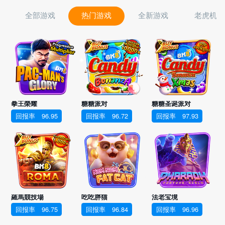
全部游戏
热门游戏
全新游戏
老虎机
拳王榮耀
糖糖派对
糖糖圣诞派对
回报率
96.95
回报率
96.72
回报率
97.93
羅馬競技場
吃吃胖猫
法老宝境
回报率
96.75
回报率
96.84
回报率
96.96