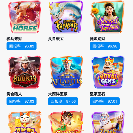
骏马来财
灵兽献宝
神姬赐财
回报率
96.83
回报率
96.98
赏金猎人
大西洋宝藏
皇家宝石
回报率
97.03
回报率
97.06
回报率
97.01