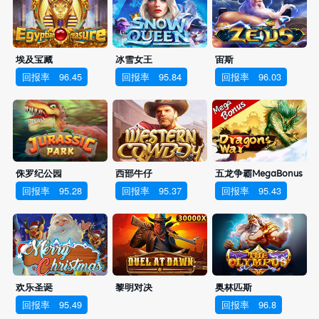
埃及宝藏
冰雪女王
宙斯
回报率
96.45
回报率
95.84
回报率
96.03
侏罗纪公园
西部牛仔
五龙争霸MegaBonus
回报率
95.28
回报率
95.37
回报率
95.43
欢乐圣诞
黎明对决
奥林匹斯
回报率
95.49
回报率
96.8