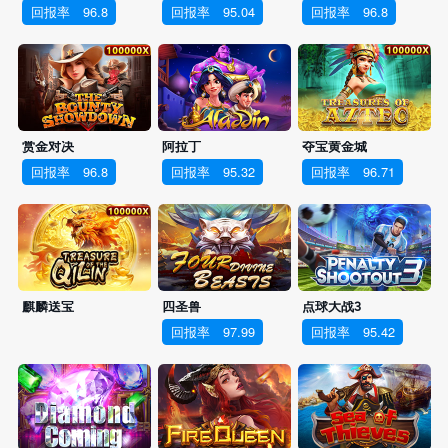
回报率
96.8
回报率
95.04
回报率
96.8
赏金对决
阿拉丁
夺宝黄金城
回报率
96.8
回报率
95.32
回报率
96.71
麒麟送宝
四圣兽
点球大战3
回报率
97.99
回报率
95.42